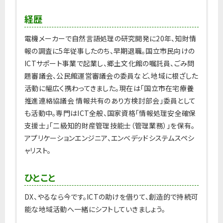
経歴
電機メーカーで自然言語処理の研究開発に20年、知財情
報の調査に5年従事したのち、早期退職。国立市民向けの
ICTサポート事業で起業し、郷土文化館の嘱託員、ごみ問
題審議会、公民館運営審議会の委員など、地域に根ざした
活動に幅広く携わってきました。現在は「国立市在宅療養
推進連絡協議会 情報共有のあり方検討部会」委員として
も活動中。専門はICT全般、国家資格「情報処理安全確保
支援士」「二級知的財産管理技能士（管理業務）」を保有。
アプリケーションエンジニア、エンベデッドシステムスペシ
ャリスト。
ひとこと
DX、やるなら今です。ICTの助けを借りて、創造的で持続可
能な地域活動へ一緒にシフトしていきましょう。