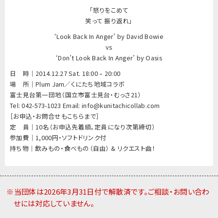
「怒りをこめて
笑って 振り返れ」
‘Look Back In Anger’ by David Bowie
vs
‘Don’t Look Back In Anger’ by Oasis
日 時｜2014.12.27 Sat. 18:00 – 20:00
場 所｜Plum Jam／くにたち地域コラボ
富士見台第一団地（国立市富士見台・むっさ21）
Tel: 042-573-1023 Email: info@kunitachicollab.com
［お申込・お問合せもこちらまで］
定 員｜10名（お申込先着順。定員になり次第締切）
参加費｜1,000円・ソフトドリンク付
持ち物｜飲みもの・食べもの（自由） & リクエスト曲！
※当団体は2026年3月31日付で解散済です。ご相談・お問い合わ
せには対応していません。