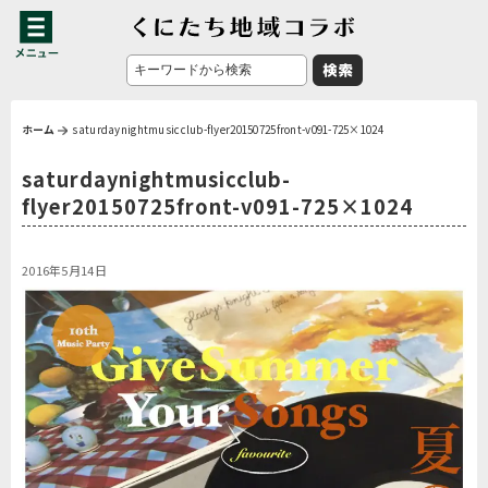
ホーム
saturdaynightmusicclub-flyer20150725front-v091-725×1024
saturdaynightmusicclub-
flyer20150725front-v091-725×1024
2016年5月14日