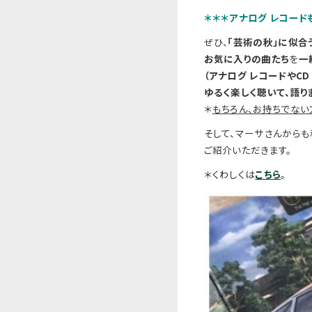
＊＊＊アナログ
レコード
ぜひ、
「芸術の秋」に似合
お気に入りの曲たち
を
一
（アナログ
レコードや
CD
ゆるく楽しく聴いて、語り
＊
もちろん、お持ちでない
そして、マーサさんから
ご紹介いただきます。
＊くわしくは
こちら
。