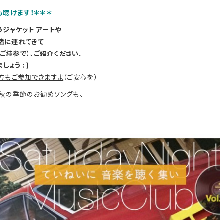
も聴けます！＊＊＊
うジャケット アートや
緒に連れてきて
ご持参で）、
ご紹介ください。
ましょう
: )
方もご参加できますよ
（ご安心を）
も秋の季節のお勧めソングも、