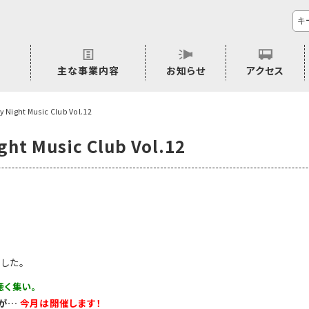
主な事業内容
お知らせ
アクセス
市民活動のご相談
プラムジャム
ごぜん塾
プラムジャム通信
研修事業
学習支援事業
その他
y Night Music Club Vol.12
ght Music Club Vol.12
した。
聴く集い
。
すが…
今月は開催します！