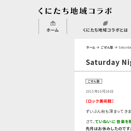
ホーム
くにたち地域コラボとは
沿革
委託・補助金・助成金実績
会員一覧
外部NPO等関連団体一覧
ホーム
ごぜん塾
Saturda
Saturday Ni
ごぜん塾
2015年10月26日
［ロック美術館］
ずいぶん秋も深まってきま
さて、
ていねいに
音楽を
先月はお休みしたので