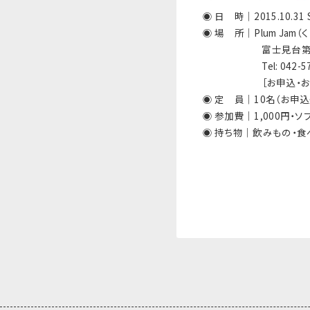
◉ 日 時｜2015.
10.31 
◉ 場 所｜Plum Jam
◉
◉
◉
◉
◉
◉
富士見台第
◉◉◉◉◉◉
Tel: 042-5
◉◉◉◉◉◉
［お申込・
◉ 定 員｜
10名
（お申
◉ 参加費｜1,000円・
◉ 持ち物｜飲みもの・食べ