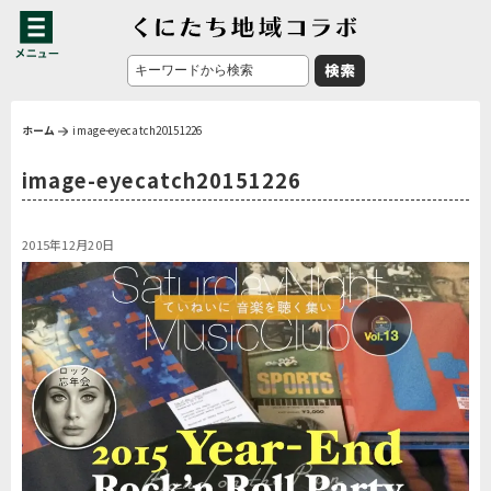
ホーム
image-eyecatch20151226
image-eyecatch20151226
2015年12月20日