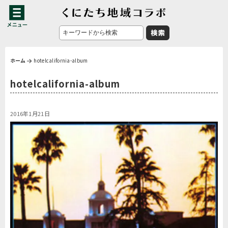
ホーム
hotelcalifornia-album
hotelcalifornia-album
2016年1月21日