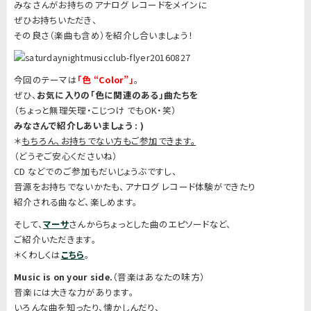
みなさんがお持ちのアナログ レコードをメインに
ぜひお持ちいただき、
その良さ（楽曲も含め）を紹介し合いましょう！
今回のテーマは
「色
“Color”
」
。
ぜひ、
お気に入りの「色に関連のある」曲たちを
（ちょっと無理矢理・こじつけ でもOK・笑）
みなさんで紹介しあいましょう
: )
＊
もちろん、お持ちでない方もご参加できます。
（どうぞご安心くださいね）
CD などでのご参加もだいじょうぶですし、
音源をお持ちでないかたも、アナログ レコード体験ができたり
紹介される曲など、楽しめます。
そして、
マーサ
さんからちょっとした曲のエピソードなど、
ご紹介いただきます。
＊くわしくは
こちら
。
Music is on your side.
（音楽はあなたの味方）
音楽には大きな力があります。
いろんな曲を知ったり、懐かしんだり、