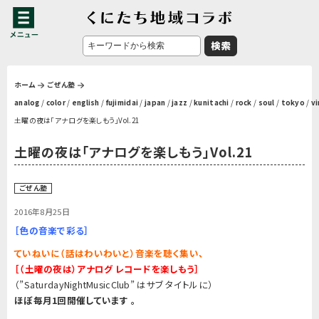
ホーム
ごぜん塾
analog
/
color
/
english
/
fujimidai
/
japan
/
jazz
/
kunitachi
/
rock
/
soul
/
tokyo
/
vi
土曜の夜は「アナログを楽しもう」Vol.21
土曜の夜は「アナログを楽しもう」Vol.21
ごぜん塾
2016年8月25日
［色の音楽で彩る］
ていねいに（話はわいわいと）音楽を聴く集い
、
［
（土曜の夜は）アナログ
レコードを楽しもう
］
（”SaturdayNightMusicClub” はサブ タイトルに）
ほぼ毎月
1
回開催しています
。