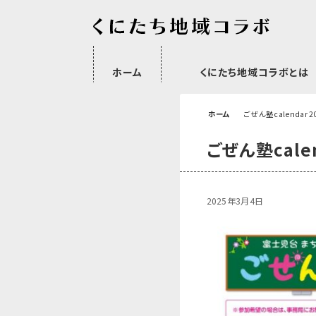
ホーム
くにたち地域コラボとは
沿革
委託・補助金・助成金実績
会員一覧
外部NPO等関連団体一覧
ホーム
ごぜん塾calendar 2
ごぜん塾calen
2025年3月4日