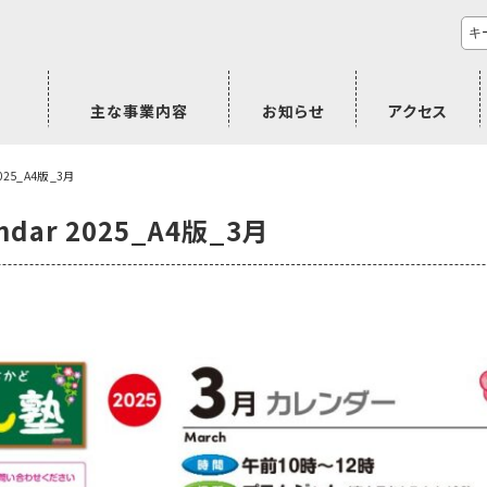
主な事業内容
お知らせ
アクセス
市民活動のご相談
プラムジャム
ごぜん塾
プラムジャム通信
研修事業
学習支援事業
その他
025_A4版_3月
dar 2025_A4版_3月