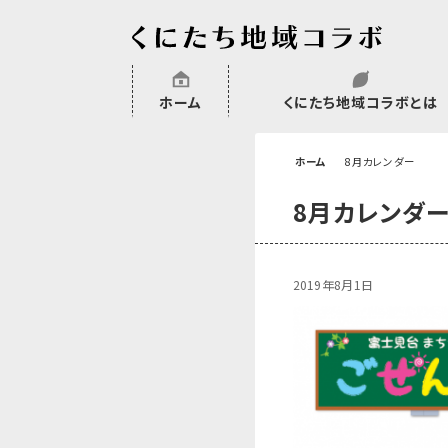
ホーム
くにたち地域コラボとは
沿革
委託・補助金・助成金実績
会員一覧
外部NPO等関連団体一覧
ホーム
8月カレンダー
8月カレンダ
2019年8月1日