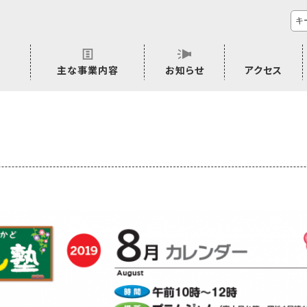
主な事業内容
お知らせ
アクセス
市民活動のご相談
プラムジャム
ごぜん塾
プラムジャム通信
研修事業
学習支援事業
その他
ー