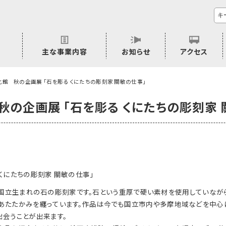
主な事業内容
お知らせ
アクセス
市民活動のご相談
プラムジャム
ごぜん塾
プラムジャム通信
研修事業
学習支援事業
その他
館 秋の企画展 「石を彫る くにたちの彫刻家 關敏の仕事」
の企画展 「石を彫る くにたちの彫刻家 
くにたちの彫刻家 關敏の仕事」
3）は、国立生まれの石の彫刻家です。石という重厚で硬い素材を使用していなが
あたたかみを纏っています。作品は今でも国立市内や多摩地域などを中心に
出会うことが出来ます。