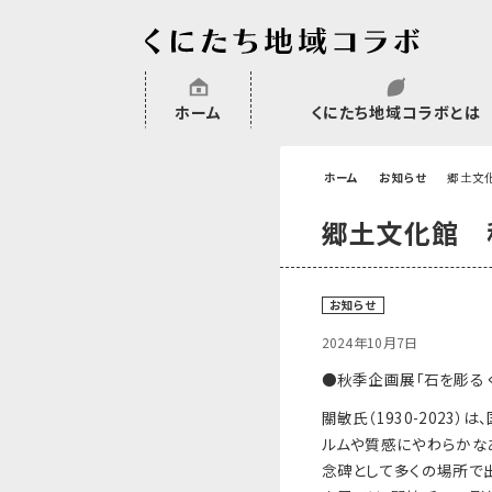
ホーム
くにたち地域コラボとは
沿革
委託・補助金・助成金実績
会員一覧
外部NPO等関連団体一覧
ホーム
お知らせ
郷土文化
郷土文化館 秋
お知らせ
2024年10月7日
●秋季企画展「石を彫る 
關敏氏（1930-202
ルムや質感にやわらかな
念碑として多くの場所で