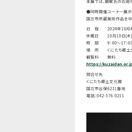
本展では、關敏氏の石彫
●同時開催コーナー展示
国立市所蔵美術作品を中心
日 程 2024年10月4
休館日 10月10日(木)・
時 間 9：00～17：0
場 所 くにたち郷土
観覧料 無料
https://kuzaidan.or.j
問合せ先
くにたち郷土文化館
国立市谷保6231番地
電話：042-576-0211