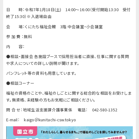
日 時：令和7年1月18日(土) 14:00～16:00（受付開始13:30 受付
終了15:30）※入退場自由
会 場：くにたち福祉会館 3階 中会議室・小会議室
参 加 費 ：無料
内 容：
●相談・面接会 各施設ブースで採用担当者に直接、仕事に関する質問
や求人についての詳しい説明が聞けます。
パンフレット等の資料も用意しています。
●相談コーナー
福祉の資格のことや、福祉のしごとに関する総合的な相談をお受けしま
す。無資格、未経験の方もお気軽にご相談ください。
問 合 せ：地域生活支援課介護事業係 電話： 042-580-1352
E-mail： kaigo＠kunitachi-csw.tokyo