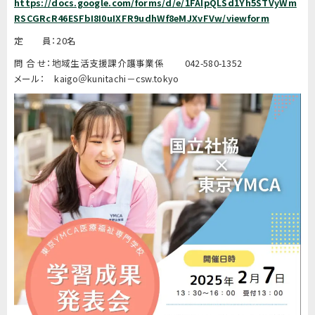
https://docs.google.com/forms/d/e/1FAIpQLSd1Yh5STVyWm
RSCGRcR46ESFbI8I0uIXFR9udhWf8eMJXvFVw/viewform
定 員：20名
問 合 せ：地域生活支援課介護事業係 042-580-1352
メール： kaigo＠kunitachi－csw.tokyo