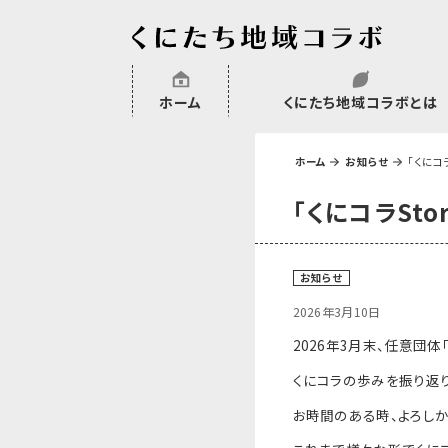
ホーム
くにたち地域コラボとは
沿革
委託・補助金・助成金実績
会員一覧
外部NPO等関連団体一覧
ホーム
お知らせ
「くにコ
「くにコラSto
お知らせ
2026年3月10日
2026年3月末、任意団体
くにコラの歩みを振り返
お時間のある時、よろしか