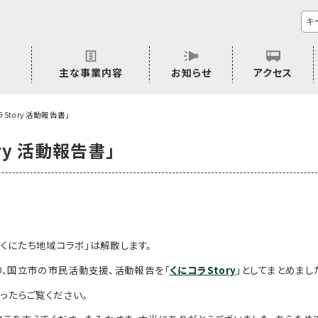
主な事業内容
お知らせ
アクセス
市民活動のご相談
プラムジャム
ごぜん塾
プラムジャム通信
研修事業
学習支援事業
その他
ラStory 活動報告書」
ry 活動報告書」
「くにたち地域コラボ」は解散します。
り、国立市の市民活動支援、活動報告を「
くにコラStory
」としてまとめまし
ったらご覧ください。