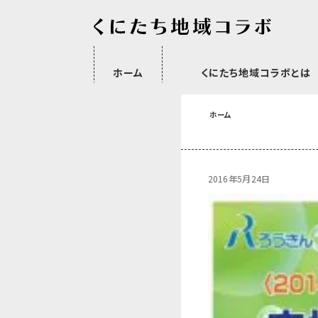
ホーム
くにたち地域コラボとは
沿革
委託・補助金・助成金実績
会員一覧
外部NPO等関連団体一覧
ホーム
2016年5月24日