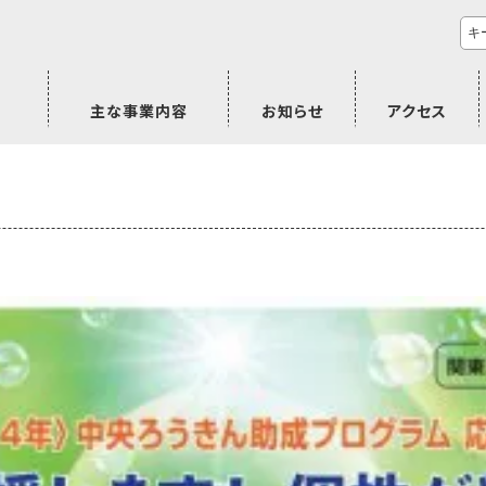
主な事業内容
お知らせ
アクセス
市民活動のご相談
プラムジャム
ごぜん塾
プラムジャム通信
研修事業
学習支援事業
その他