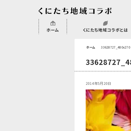
ホーム
くにたち地域コラボとは
沿革
委託・補助金・助成金実績
会員一覧
外部NPO等関連団体一覧
ホーム
33628727_480x2
33628727_
2014年5月20日