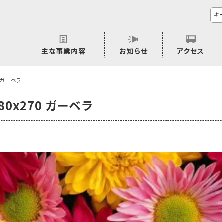
主な事業内容
お知らせ
アクセス
市民活動のご相談
プラムジャム
ごぜん塾
プラムジャム通信
研修事業
学習支援事業
その他
70 ガーベラ
480x270 ガーベラ