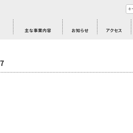
主な事業内容
お知らせ
アクセス
市民活動のご相談
プラムジャム
ごぜん塾
プラムジャム通信
研修事業
学習支援事業
その他
7