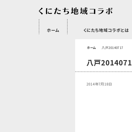
ホーム
くにたち地域コラボとは
沿革
委託・補助金・助成金実績
会員一覧
外部NPO等関連団体一覧
ホーム
八戸20140717
八戸2014071
2014年7月18日