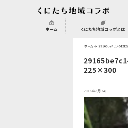
ホーム
くにたち地域コラボとは
沿革
委託・補助金・助成金実績
会員一覧
外部NPO等関連団体一覧
ホーム
29165be7c14512f2
29165be7c1
225×300
2016年5月24日