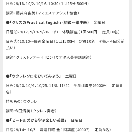
日程：9/18、10/2、10/16、10/30（１回15分 500円）
講師：藤井麻由美（ママエステアシスト協会）
●
「クリスの
Practical English
」（初級〜準中級）
金曜日
日程①：9/12、9/19、9/26、10/3 体験講座（１回500円 定員10名）
日程②：10/10〜毎週金曜日（１回1500円 定員10名 ＊毎月４回分前
払い）
講師：クリストファー・ロビン（カナダ人英会話講師）
●
「ウクレレソロをひいてみよう」
土曜日
日程：9/20、10/４、10/25、11/8、11/22 全５回講座（6000円 定員６
名）
持ちもの：ウクレレ
講師:今田清英（ウクレレ奏者）
●
「ビートルズから学ぶ楽しい英語」
日曜日
日程：9/14〜10/5 毎週日曜 全４回講座（4000円 定員８名）