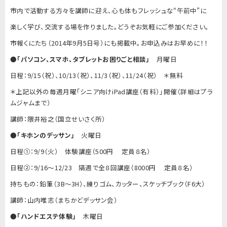
市内で活動する方々を講師に迎え、心も体もフレッシュな“午前中”に
楽しく学び、交流する場を作りました。どうぞお気軽にご参加ください。
市報くにたち（2014年9月5日号）にも掲載中。お申込みはお早めに！！
●
「パソコン、スマホ、タブレットお困りごと相談」
月曜日
日程：9/15（祝）、10/13（祝）、11/3（祝）、11/24（祝） ＊無料
＊上記以外の毎週月曜「シニア向けiPad講座（有料）」開催（詳細はプラ
ムジャムまで）
講師：隈井裕之（国立せいさく所）
●
「キホンのデッサン」
火曜日
日程①：9/9（火） 体験講座（500円 定員８名）
日程②：9/16〜12/23 隔週で全８回講座（8000円 定員８名）
持ちもの：鉛筆（3B～3H）、練りゴム、カッター、スケッチブック（F6大）
講師：山内唯志（まちかどデッサン会）
●
「ハンドエステ体験」
木曜日