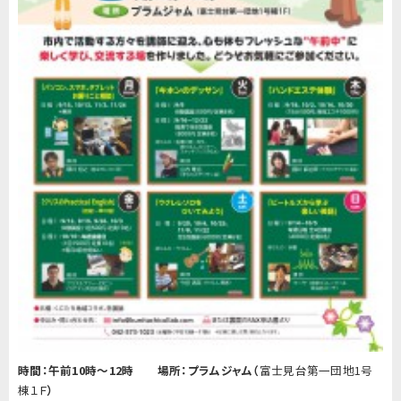
時間：午前
10
時～
12
時 場所：プラムジャム（
富士見台第一団地1号
棟１Ｆ
）