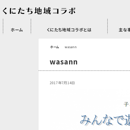
ホーム
くにたち地域コラボとは
主な
沿革
委託・補助金・助成金実績
会員一覧
外部NPO等関連団体一覧
市民活動のご
プラムジャム
ごぜん塾
プラムジャム
研修事業
学習支援事業
その他
ホーム
wasann
wasann
2017年7月14日