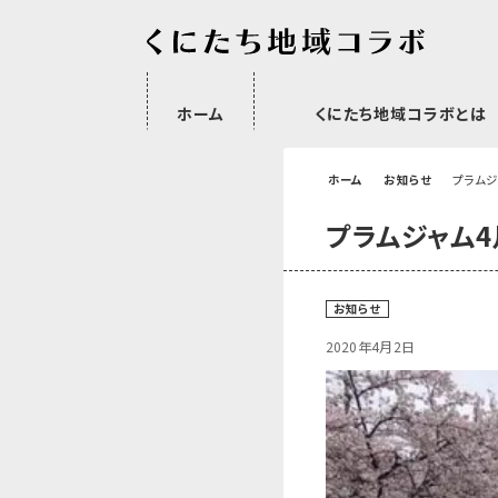
ホーム
くにたち地域コラボとは
沿革
委託・補助金・助成金実績
会員一覧
外部NPO等関連団体一覧
ホーム
お知らせ
プラム
プラムジャム
お知らせ
2020年4月2日