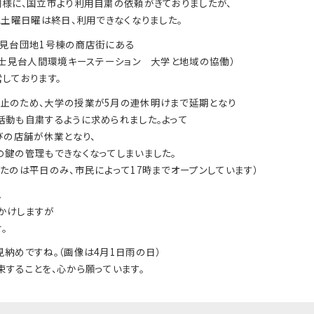
同様に、国立市より利用自粛の依頼がきておりましたが、
と土曜日曜は終日、利用できなくなりました。
士見台団地1号棟の商店街にある
富士見台人間環境キーステーション 大学と地域の協働）
しております。
止のため、大学の授業が5月の連休明けまで延期となり
活動も自粛するように求められました。よって
びの店舗が休業となり、
の鍵の管理もできなくなってしまいました。
たのは平日のみ、市民によって17時までオープンしています）
。
かけしますが
。
納めですね。（画像は4月1日雨の日）
することを、心から願っています。