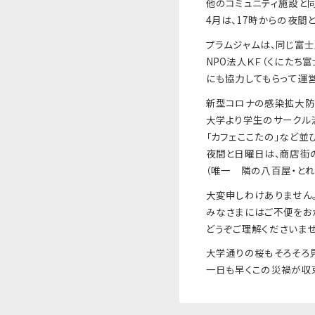
他のコミュニティ施設と
4月は、17時からの夜間
プラムジャムは、同じ富
NPO法人ＫＦ（くにたち
にも協力してもらって運営
新型コロナの感染拡大防
大学より学生のサークル
「カフェここたの」など並
夜間と日曜日は、商店街
（唯一 隣の八百屋・とれ
大変申しわけありません
みなさまにはご不便をお
どうぞご理解くださいませ
大学通りの桜もそろそろ見
一日も早くこの災禍が収束