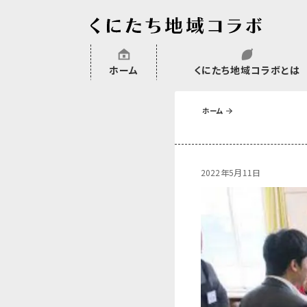
ホーム
くにたち地域コラボとは
沿革
委託・補助金・助成金実績
会員一覧
外部NPO等関連団体一覧
ホーム
2022年5月11日