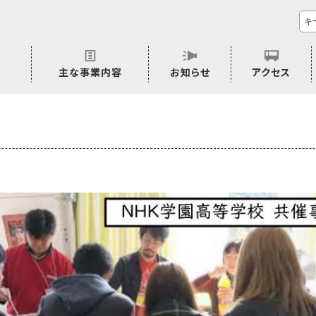
主な事業内容
お知らせ
アクセス
市民活動のご相談
プラムジャム
ごぜん塾
プラムジャム通信
研修事業
学習支援事業
その他