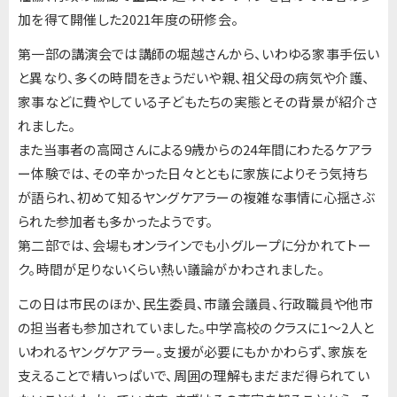
加を得て開催した2021年度の研修会。
第一部の講演会では講師の堀越さんから、いわゆる家事手伝い
と異なり、多くの時間をきょうだいや親、祖父母の病気や介護、
家事などに費やしている子どもたちの実態とその背景が紹介さ
れました。
また当事者の高岡さんによる9歳からの24年間にわたるケアラ
ー体験では、その辛かった日々とともに家族によりそう気持ち
が語られ、初めて知るヤングケアラーの複雑な事情に心揺さぶ
られた参加者も多かったようです。
第二部では、会場もオンラインでも小グループに分かれてトー
ク。時間が足りないくらい熱い議論がかわされました。
この日は市民のほか、民生委員、市議会議員、行政職員や他市
の担当者も参加されていました。中学高校のクラスに1～2人と
いわれるヤングケアラー。支援が必要にもかかわらず、家族を
支えることで精いっぱいで、周囲の理解もまだまだ得られてい