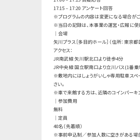
17:15 ‒ 17:20 アンケート回答
※プログラムの内容は変更になる場合がご
※当⽇の記録は、本事業の運営・広報に使
｜会場
⽮川プラス［多⽬的ホール］（住所：東京都
アクセス：
JR南武線 ⽮川駅北⼝より徒歩4分
JR中央線 国⽴駅南⼝より⽴川バス(1番乗場
※敷地内にはしょうがいしゃ専⽤駐⾞スペー
さい。
※⾞で来館する⽅は、近隣のコインパーキ
｜参加費⽤
無料
｜定員
40名（先着順）
※事前申込制／参加⼈数に空きがある場