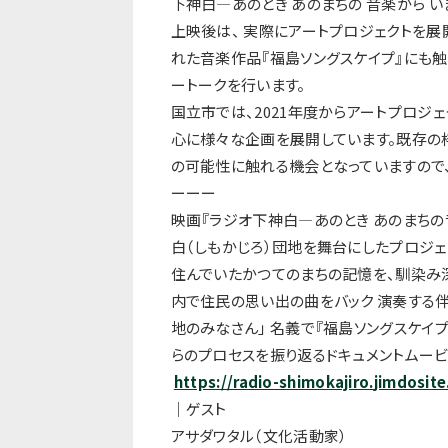
下神⽩―あのとき あのまちの ⾳楽から い
上映後は、 実際にアートプロジェクトを展
れた⾳楽作品『福島ソングスケイプ』にも触
ートークを⾏います。
国⽴市では、2021年度からアートプロジェク
⼼に様々な企画を展開しています。
既存の
の可能性に触れる機会となっていますので
ーーー
映画『ラジオ下神⽩―あのとき あのまちの
⽩（しもかじろ）団地を舞台にしたプロジェ
住んでいたかつてのまちの記憶を、馴染み深
内で住⺠の思い出の曲をバック 演奏する伴奏
地のみなさん」 名義で『福島ソングスケイプ
らのプロセスを振り返るドキュメントムー
ビ
https://radio-shimokajiro.
jimdosite
｜ゲスト
アサダワタル（⽂化活動家）