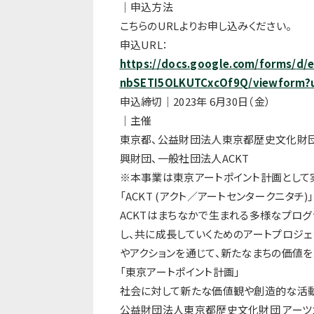
｜申込⽅法
こちらのURLよりお申し込みください。
申込URL：
https://docs.google.com/forms/
d/
nbSETI5OLKUTCxcOf9Q/viewform?
申込締切｜2023年 6⽉30⽇（⾦）
｜主催
東京都、公益財団法⼈東京都歴史⽂化財団
興財団、⼀般社団法⼈
ACKT
※本事業は東京アートポイント計画として
「ACKT (アクト／アートセンタークニタチ)｣
ACKTはまちなかで⽣まれる多様なプログ
し、共に成⻑していくためのアートプロジェ
やアクションを通じて、
新たなまちの価値を
「東京アートポイント計画」
社会に対して新たな価値観や創造的な活
公益財団法⼈東京都歴史⽂化財団 アーツカ