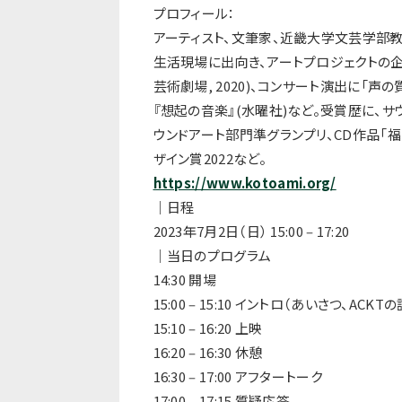
プロフィール：
アーティスト、⽂筆家、近畿⼤学⽂芸学部教
⽣活現場に出向き、アートプロジェクトの
芸術劇場, 2020)、コンサート演出に「声の
『想起の⾳楽』(⽔
曜社)など。受賞歴に、サウ
ウンドアート部⾨準グランプリ、
CD作品「
ザイン賞2022など。
https://www.kotoami.org/
｜⽇程
2023年7⽉2⽇（⽇） 15:00 ‒ 17:20
｜当⽇のプログラム
14:30 開場
15:00 ‒ 15:10 イントロ（あいさつ、ACKT
15:10 ‒ 16:20 上映
16:20 ‒ 16:30 休憩
16:30 ‒ 17:00 アフタートーク
17:00 ‒ 17:15 質疑応答