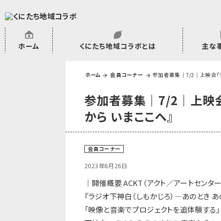
ホーム
くにたち地域コラボとは
主な
沿革
委託・補助金・助成金実績
会員一覧
外部NPO等関連団体一覧
市民活動のご
プラムジャム
ごぜん塾
プラムジャム
研修事業
学習支援事業
その他
ホーム
会員コーナー
参加者募集｜7/2｜上映会『
参加者募集｜7/2｜上映
から いまここへ』
会員コーナー
2023年6月26日
｜開催概要 ACKT（アクト／アートセンタ
『ラジオ下神⽩（しもかじろ）―あのとき 
「映像と⾳楽でプロジェクトを追体験する