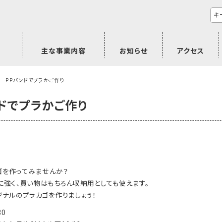
主な事業内容
お知らせ
アクセス
市民活動のご相談
プラムジャム
ごぜん塾
プラムジャム通信
研修事業
学習支援事業
その他
/8 PPバンドでプラかご作り
ンドでプラかご作り
ゴを作ってみませんか？
に強く、買い物はもちろん収納用としても使えます。
ナルのプラカゴを作りましょう！
30