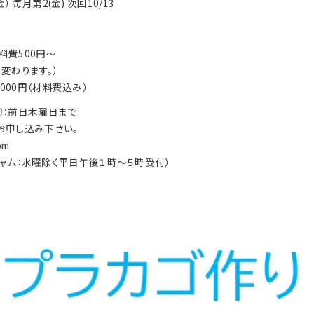
） 毎月第2(金) 次回10/13
材料費500円～
変わります。）
,000円（材料費込み）
切：前日木曜日まで
お申し込み下さい。
om
プラムジャム：水曜除く平日午後１時～５時受付）