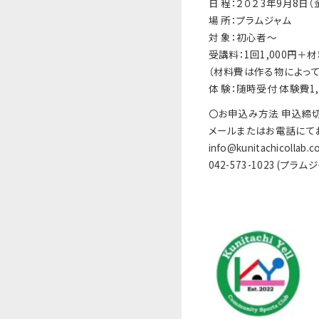
日 程：２０２3年9月8日（金
場 所：プラムジャム
対 象：初心者～
受講料：1回1,000円＋
（材料費は作る物によって
体 験：随時受付 体験費1
〇お申込み方法 申込締
メールまたはお電話にて
info@kunitachicollab.c
042-573-1023 (