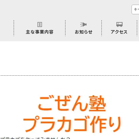
主な事業内容
お知らせ
アクセス
市民活動のご相談
プラムジャム
ごぜん塾
プラムジャム通信
研修事業
学習支援事業
その他