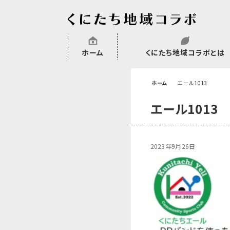
ホーム
くにたち地域コラボとは
沿革
委託・補助金・助成金実績
会員一覧
外部NPO等関連団体一覧
ホーム
エール1013
エール1013
2023年9月26日