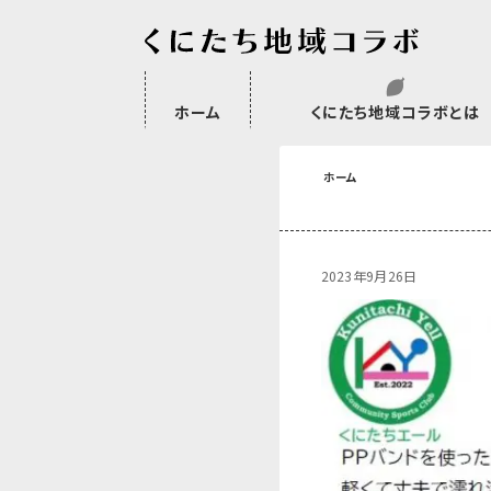
ホーム
くにたち地域コラボとは
沿革
委託・補助金・助成金実績
会員一覧
外部NPO等関連団体一覧
ホーム
2023年9月26日