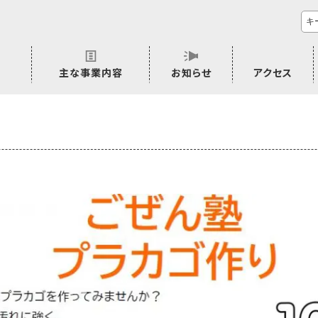
主な事業内容
お知らせ
アクセス
市民活動のご相談
プラムジャム
ごぜん塾
プラムジャム通信
研修事業
学習支援事業
その他