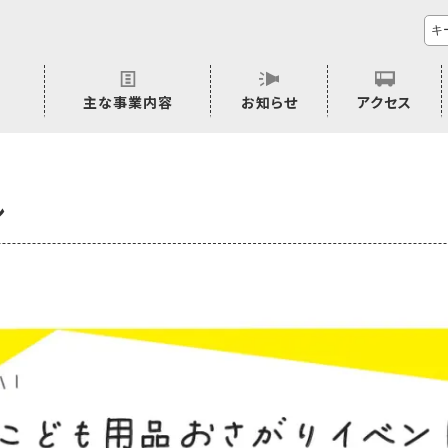
主な事業内容
お知らせ
アクセス
市民活動のご相談
プラムジャム
ごぜん塾
プラムジャム通信
研修事業
学習支援事業
その他
シ