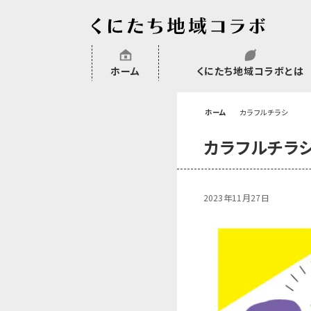
ホーム
くにたち地域コラボとは
沿革
委託・補助金・助成金実績
会員一覧
外部NPO等関連団体一覧
ホーム
カラフルチラシ
カラフルチラ
2023年11月27日