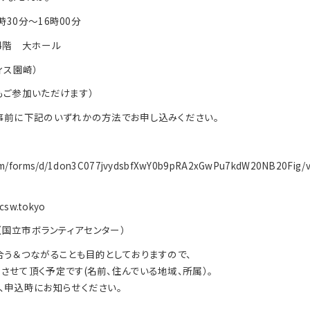
時30分～16時00分
4階 大ホール
ィス園崎）
もご参加いただけます）
事前に下記のいずれかの方法でお申し込みください。
com/forms/d/1don3C077jvydsbfXwY0b9pRA2xGwPu7kdW20NB20Fig/v
csw.tokyo
3 （国立市ボランティアセンター）
合う＆つながることも目的としておりますので、
せて頂く予定です(名前、住んでいる地域、所属）。
、申込時にお知らせください。