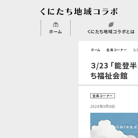
ホーム
くにたち地域コラボとは
沿革
委託・補助金・助成金実績
会員一覧
外部NPO等関連団体一覧
ホーム
会員コーナー
３
３/23 「能
ち福祉会館
会員コーナー
2024年3月8日