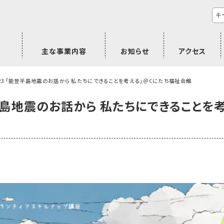
主な事業内容
お知らせ
アクセス
市民活動のご相談
プラムジャム
ごぜん塾
プラムジャム通信
研修事業
学習支援事業
その他
/23 「能登半島地震のお話から 私たちにできることを考える」＠くにたち福祉会館
登半島地震のお話から 私たちにできることを