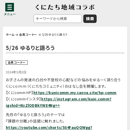
ホーム
会員コーナー
5/26 ゆるりと語ろう
5/26 ゆるりと語ろう
会員コーナー
2024年5月2日
お子さんの発達の凸凹や不登校の心配などの悩みをゆるーく語り合う
くにｃｏｍｍ（くにたちコミュニティ）おはなし会を開催します。
【くにcomm HP】
https://kunicomm.my.canva.site/hp-comm
【くにcommインスタ】
https://instagram.com/kuni.comm?
igshid=NzZlODBkYWE4Ng==
先月の『ゆるりと語ろう』のテーマは
『課題の分離』の話題に触れました。
https://youtube.com/shorts/5S4FauQQWgg?