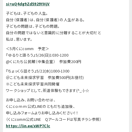
si=uQ4dg9Zd5929YHjV
子どもは、子どもの人生。
自分（保護者）は、自分（保護者）の人生がある。
子どもの問題は、子どもの問題。
自分の問題ではないと意識的に分離することが大切だと
私は、思います。
＜5月くにcomm 予定＞
『ゆるりと語ろう』5/26(日)1030-1200
@くにたち公民館（中集会室） 参加費200円
『ちょっくら話そう』5/22(水)1000-1300
＠こども未来探求学習 参加費500円(お昼付)
※こども未来探求学習共同開催
ワークショップとして、茶道体験もできます(^_-)-☆
お申し込み、お問い合わせは、
くにｃｏｍｍ公式LINEのともだち追加後、
申し込みフォームよりお申し込みください！！
（くにcomm公式LINE Qアールコードは写真チラシ参照）
https://lin.ee/xWP7Clc