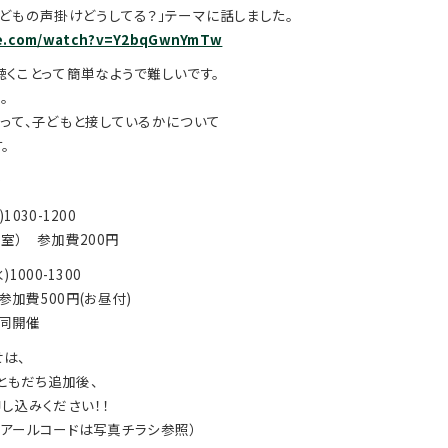
どもの声掛けどうしてる？」テーマに話しました。
be.com/watch?v=Y2bqGwnYmTw
くことって簡単なようで難しいです。
。
って、子どもと接しているかについて
。
＞
1030-1200
室） 参加費200円
1000-1300
加費500円(お昼付)
同開催
は、
のともだち追加後、
し込みください！！
 Qアールコードは写真チラシ参照）