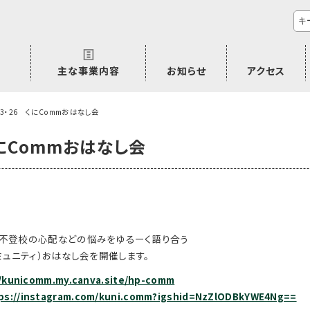
主な事業内容
お知らせ
アクセス
市民活動のご相談
プラムジャム
ごぜん塾
プラムジャム通信
研修事業
学習支援事業
その他
23・26 くにCommおはなし会
くにCommおはなし会
不登校の心配などの悩みをゆるーく語り合う
ミュニティ）おはなし会を開催します。
//kunicomm.my.canva.site/hp-comm
ps://instagram.com/kuni.comm?igshid=NzZlODBkYWE4Ng==