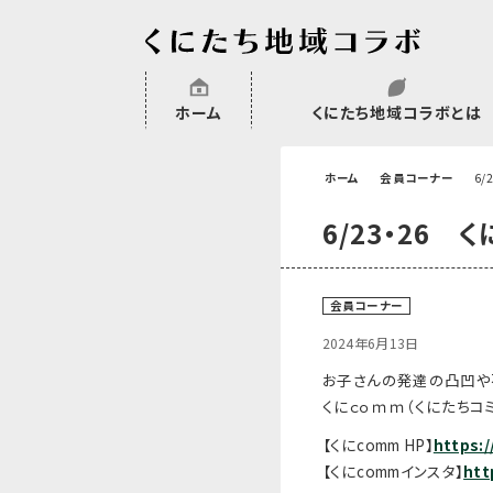
ホーム
くにたち地域コラボとは
沿革
委託・補助金・助成金実績
会員一覧
外部NPO等関連団体一覧
ホーム
会員コーナー
6/
6/23・26 
会員コーナー
2024年6月13日
お子さんの発達の凸凹や
くにｃｏｍｍ（くにたちコ
【くにcomm HP】
https:
【くにcommインスタ】
htt