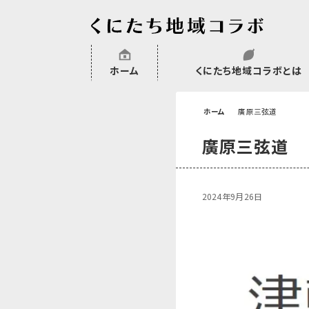
ホーム
くにたち地域コラボとは
沿革
委託・補助金・助成金実績
会員一覧
外部NPO等関連団体一覧
ホーム
廣原三弦道
廣原三弦道
2024年9月26日