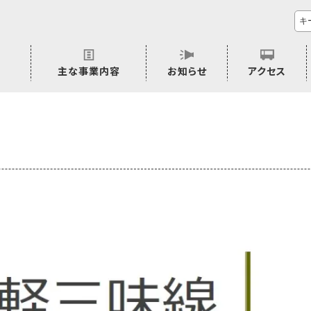
主な事業内容
お知らせ
アクセス
市民活動のご相談
プラムジャム
ごぜん塾
プラムジャム通信
研修事業
学習支援事業
その他