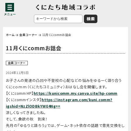
ホーム
会員コーナー
11月くにcommお話会
11月くにcommお話会
会員コーナー
2024年11月5日
お子さんの発達の凸凹や不登校の心配などの悩みをゆるーく語り合う
くにｃｏｍｍ（くにたちコミュニティ）おはなし会を開催します。
【くにcomm HP】
https://kunicomm.my.canva.site/hp-comm
【くにcommインスタ】
https://instagram.com/kuni.comm?
igshid=NzZlODBkYWE4Ng==
涼しくなってきましたね。
そして、食欲の秋 到来！
先月の『ゆるりと語ろう』では、ゲーム・ネット依存の話題で意見交換をし