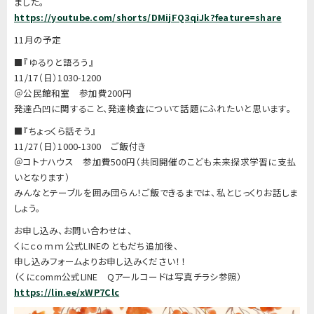
ました。
https://youtube.com/shorts/DMijFQ3qiJk?feature=share
11月の予定
■『ゆるりと語ろう』
11/17（日）1030-1200
＠公民館和室 参加費200円
発達凸凹に関すること、発達検査について話題にふれたいと思います。
■『ちょっくら話そう』
11/27（日）1000-1300 ご飯付き
＠コトナハウス 参加費500円（共同開催のこども未来探求学習に支払
いとなります）
みんなとテーブルを囲み団らん！ご飯できるまでは、私とじっくりお話しま
しょう。
お申し込み、お問い合わせは、
くにｃｏｍｍ公式LINEのともだち追加後、
申し込みフォームよりお申し込みください！！
（くにcomm公式LINE Qアールコードは写真チラシ参照）
https://lin.ee/xWP7Clc