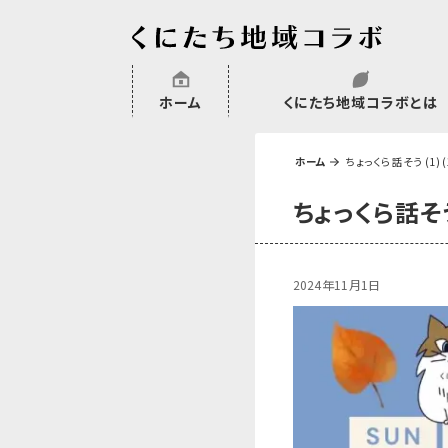
ホーム
くにたち地域コラボとは
沿革
委託・補助金・助成金実績
会員一覧
外部NPO等関連団体一覧
ホーム
ちょっくら話そう (1) (
ちょっくら話そう 
2024年11月1日