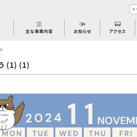
主な事業内容
お知らせ
アクセス
市民活動のご相談
プラムジャム
ごぜん塾
プラムジャム通信
研修事業
学習支援事業
その他
1)
(1) (1)