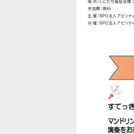
場 所：くにたち福祉会館
参加費：無料
主 催：NPO法人アビリティ
共 催：NPO法人アビリ