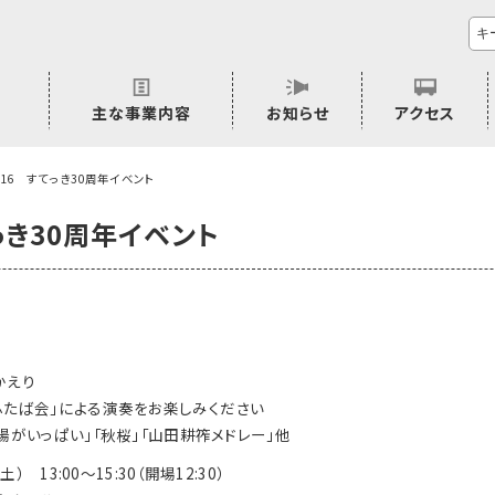
主な事業内容
お知らせ
アクセス
市民活動のご相談
プラムジャム
ごぜん塾
プラムジャム通信
研修事業
学習支援事業
その他
1/16 すてっき30周年イベント
てっき30周年イベント
かえり
ふたば会」による演奏をお楽しみください
陽がいっぱい」「秋桜」「山田耕筰メドレー」他
土） 13:00～15:30（開場12:30）