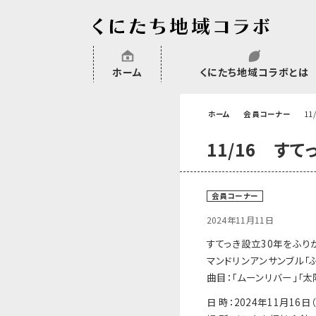
ホーム
くにたち地域コラボとは
沿革
委託・補助金・助成金実績
会員一覧
外部NPO等関連団体一覧
ホーム
会員コーナー
1
11/16 す
会員コーナー
2024年11月11日
すてっき設立30年をふり
マンドリンアンサンブル「
曲目：「ムーンリバー」「太
日 時：2024年11月16日（