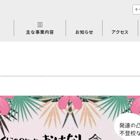
主な事業内容
お知らせ
アクセス
市民活動のご相談
プラムジャム
ごぜん塾
プラムジャム通信
研修事業
学習支援事業
その他