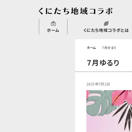
ホーム
くにたち地域コラボとは
沿革
委託・補助金・助成金実績
会員一覧
外部NPO等関連団体一覧
ホーム
７月ゆるり
７月ゆるり
2025年7月1日