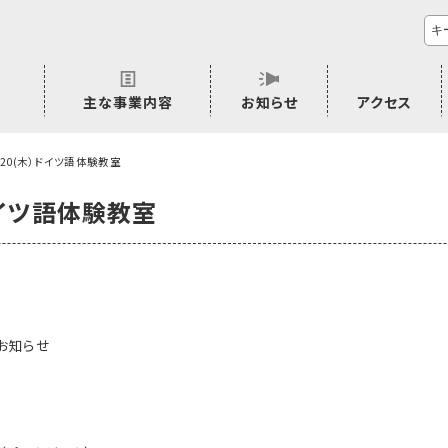
主な事業内容
お知らせ
アクセス
市民活動のご相談
プラムジャム
ごぜん塾
プラムジャム通信
研修事業
学習支援事業
その他
1/20(木）ドイツ語体験教室
）ドイツ語体験教室
お知らせ