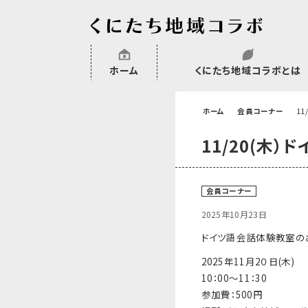
ホーム
くにたち地域コラボとは
沿革
委託・補助金・助成金実績
会員一覧
外部NPO等関連団体一覧
ホーム
会員コーナー
1
11/20(木
会員コーナー
2025年10月23日
ドイツ語会話体験教室の
2025年11月2０日(木)
10：00～11：30
参加費：500円