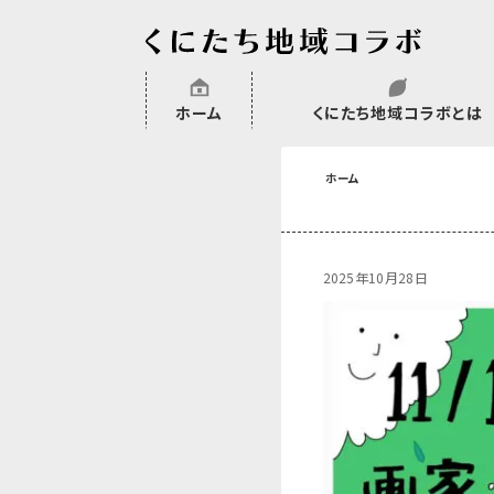
ホーム
くにたち地域コラボとは
沿革
委託・補助金・助成金実績
会員一覧
外部NPO等関連団体一覧
ホーム
2025年10月28日