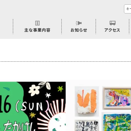
主な事業内容
お知らせ
アクセス
市民活動のご相談
プラムジャム
ごぜん塾
プラムジャム通信
研修事業
学習支援事業
その他