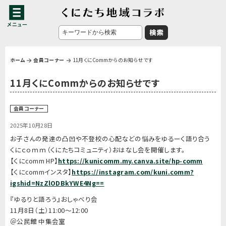
ホーム
会員コーナー
11月くにCommからのお知らせです
11月くにCommからのお知らせです
会員コーナー
2025年10月28日
お子さんの発達の凸凹や不登校の心配などの悩みをゆるーく語り合う
くにｃｏｍｍ（くにたちコミュニティ）おはなし会を開催します。
【くにcomm HP】
https://kunicomm.my.canva.site/hp-comm
【くにcommインスタ】
https://instagram.com/kuni.comm?
igshid=NzZlODBkYWE4Ng==
『ゆるりと語ろう』おしゃべり会
11月8日（土）11:00〜12:00
＠公民館 中集会室