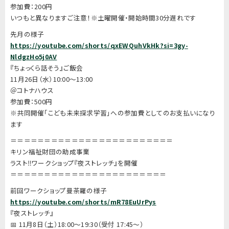
参加費：200円
いつもと異なりますご注意！※土曜開催・開始時間30分遅れです
先月の様子
https://youtube.com/shorts/qxEWQuhVkHk?si=3gy-
NldgzHo5j0AV
『ちょっくら話そう』ご飯会
11月26日（水）10:00〜13:00
＠コトナハウス
参加費：500円
※共同開催「こども未来探求学習」への参加費としてのお支払いになり
ます
＝＝＝＝＝＝＝＝＝＝＝＝＝＝＝＝＝＝＝＝＝＝＝＝
キリン福祉財団の助成事業
ラスト‼ワークショップ『夜ストレッチ』を開催
＝＝＝＝＝＝＝＝＝＝＝＝＝＝＝＝＝＝＝＝＝＝＝
前回ワークショップ曼荼羅の様子
https://youtube.com/shorts/mR78EuUrPys
『夜ストレッチ』
📅 11月8日（土）18:00〜19:30（受付 17:45〜）