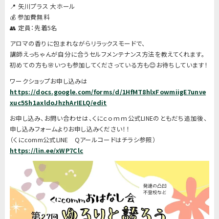
📍 矢川プラス 大ホール
💰 参加費無料
👥 定員：先着5名
アロマの香りに包まれながらリラックスモードで、
講師えっちゃんが自分に合うセルフメンテナンス方法を教えてくれます。
初めての方も🌸いつも参加してくださっている方も😊お待ちしています！
ワークショップお申し込みは
https://docs.google.com/forms/d/1HfMT8hlxFowmiigE7unve
xuc5Sh1axldoJhzhArIELQ/edit
お申し込み、お問い合わせは、くにｃｏｍｍ公式LINEのともだち追加後、
申し込みフォームよりお申し込みください！！
（くにcomm公式LINE Qアールコードはチラシ参照）
https://lin.ee/xWP7Clc