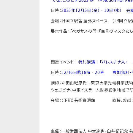
日時：
2025年12月5日（金）‐10日（水）
会
会場：旧国立駅舎 屋外スペース （JR国立駅
展示作品：「ペガサスの門」「無言のマスクたち
関連イベント｜
特別講演｜「パレスチナ人・ 
日時：
12月6日㊐18時‐20時 参加無料
講師：立田由紀恵氏 ：東京大学先端科学技術
ツェゴビナ、中東イスラーム世界紛争地域で
会場：（下記）芸術資源館 直接、お越し
主催：一般財団法人 中本達也・臼井都記念 