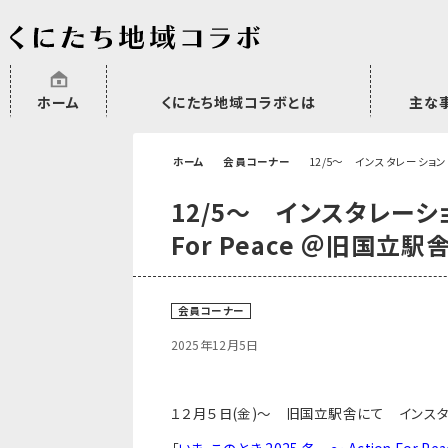
ホーム
くにたち地域コラボとは
主な
沿革
委託・補助金・助成金実績
会員一覧
外部NPO等関連団体一覧
市民活動のご
プラムジャム
ごぜん塾
プラムジャム
研修事業
学習支援事業
その他
ホーム
会員コーナー
12/5～ インスタレーションアー
12/5～ インスタレーション
For Peace ＠旧国立駅
会員コーナー
2025年12月5日
１２月５日(金)〜 旧国立駅舎にて インス
「
いま、このとき 2025 冬
～ Action For Pea