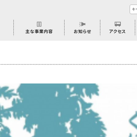
主な事業内容
お知らせ
アクセス
市民活動のご相談
プラムジャム
ごぜん塾
プラムジャム通信
研修事業
学習支援事業
その他