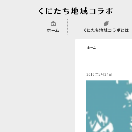
ホーム
くにたち地域コラボとは
沿革
委託・補助金・助成金実績
会員一覧
外部NPO等関連団体一覧
ホーム
2016年5月24日