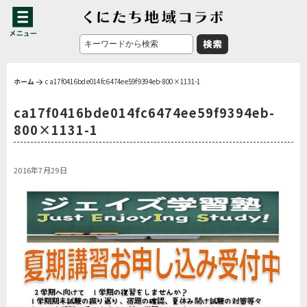
ホーム
ca17f0416bde014fc6474ee59f9394eb-800×1131-1
ca17f0416bde014fc6474ee59f9394eb-
800×1131-1
2016年7月29日