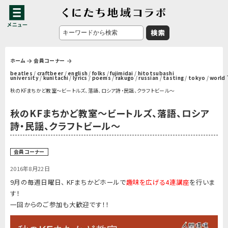
ホーム
会員コーナー
beatles
/
craftbeer
/
english
/
folks
/
fujimidai
/
hitotsubashi
university
/
kunitachi
/
lyrics
/
poems
/
rakugo
/
russian
/
tasting
/
tokyo
/
world
秋のKFまちかど教室～ビートルズ、落語、ロシア詩・民謡、クラフトビール～
秋のKFまちかど教室～ビートルズ、落語、ロシア
詩・民謡、クラフトビール～
会員コーナー
2016年8月22日
9月の毎週日曜日、 KFまちかどホールで
趣味を広げる4連講座
を行いま
す！
一回からのご参加も大歓迎です！！