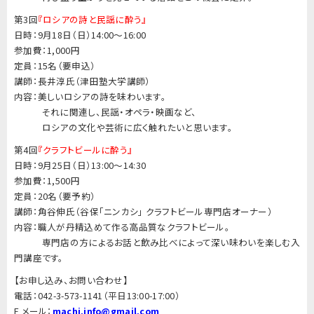
第3回
『ロシアの詩と民謡に酔う』
日時：9月18日（日）14:00～16:00
参加費：1,000円
定員：15名（要申込）
講師：長井淳氏（津田塾大学講師）
内容：美しいロシアの詩を味わいます。
◎◎◎
それに関連し、民謡・オペラ・映画など、
◎◎◎
ロシアの文化や芸術に広く触れたいと思います。
第4回
『クラフトビールに酔う』
日時：9月25日（日）13:00～14:30
参加費：1,500円
定員：20名（要予約）
講師：角谷伸氏（谷保「ニンカシ」 クラフトビール専門店オーナー）
内容：職人が丹精込めて作る高品質なクラフトビール。
◎◎◎
専門店の方によるお話と飲み比べによって深い味わいを楽しむ入
門講座です。
【お申し込み、お問い合わせ】
電話：042-3-573-1141（平日13:00-17:00）
E メール：
machi.info@gmail.com