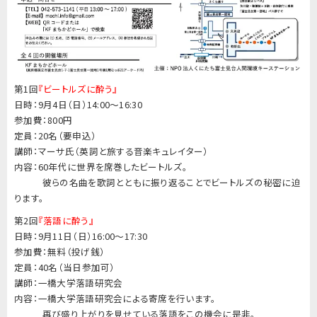
第1回
『ビートルズに酔う』
日時：9月4日（日）14:00～16:30
参加費：800円
定員：20名（要申込）
講師：マーサ氏（英詞と旅する音楽キュレイター）
内容：60年代に世界を席巻したビートルズ。
◎◎◎
彼らの名曲を歌詞とともに振り返ることでビートルズの秘密に迫
ります。
第2回
『落語に酔う』
日時：9月11日（日）16:00～17:30
参加費：無料（投げ銭）
定員：40名（当日参加可）
講師：一橋大学落語研究会
内容：一橋大学落語研究会による寄席を行います。
◎◎◎
再び盛り上がりを見せている落語をこの機会に是非。