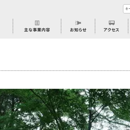
主な事業内容
お知らせ
アクセス
市民活動のご相談
プラムジャム
ごぜん塾
プラムジャム通信
研修事業
学習支援事業
その他