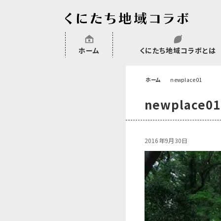
ホーム
くにたち地域コラボとは
沿革
委託・補助金・助成金実績
会員一覧
外部NPO等関連団体一覧
ホーム
newplace01
newplace01
2016年9月30日