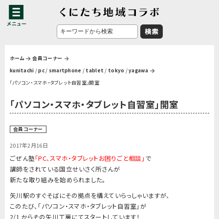
ホーム
会員コーナー
kunitachi
/
pc
/
smartphone
/
tablet
/
tokyo
/
yagawa
「パソコン・スマホ・タブレット自習室」開室
「パソコン・スマホ・タブレット自習室」開室
会員コーナー
2017年2月16日
ごぜん塾
「PC、スマホ・タブレットお困りごと相談」
で
講師をされている
国立せいさく所
さんが
新たな取り組みを始められました。
矢川駅のすぐそばにその拠点を構えていらっしゃいますが、
このたび、
「パソコン・スマホ・タブレット自習室」
が
2/1 からその矢川工房にてスタートしています！