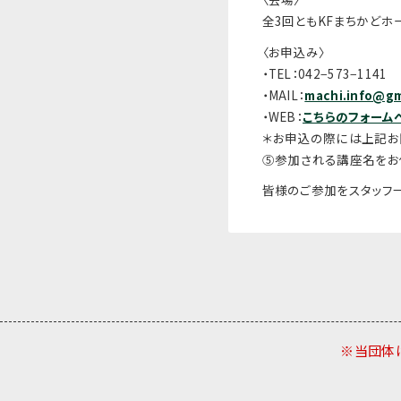
全3回ともKFまちかどホ
〈お申込み〉
・TEL：042−573−1141
・MAIL：
machi.info@gm
・WEB：
こちらのフォーム
＊
お申込の際には上記お
⑤
参加される講座名をお
皆様のご参加をスタッフ一
※当団体は