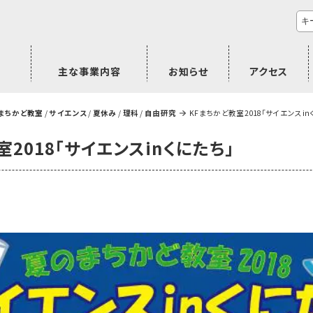
主な事業内容
お知らせ
アクセス
市民活動のご相談
プラムジャム
ごぜん塾
プラムジャム通信
研修事業
学習支援事業
その他
Fまちかど教室
/
サイエンス
/
夏休み
/
理科
/
自由研究
KFまちかど教室2018｢サイエンスin
室2018｢サイエンスinくにたち｣