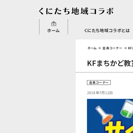
ホーム
くにたち地域コラボとは
沿革
委託・補助金・助成金実績
会員一覧
外部NPO等関連団体一覧
ホーム
会員コーナー
K
KFまちかど教
会員コーナー
2018年7月12日