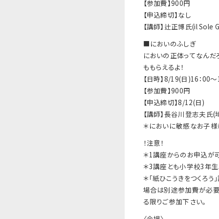
【参加費】900円
【申込締切】なし
【講師】辻正博氏(il Sole 
■においのふしぎ
においの正体ってなんだろ
ももらえるよ！
【日時】8/19(日)16：00〜
【参加費】900円
【申込締切】8/12(日)
【講師】長谷川登志夫氏
＊においに敏感なお子様
！注意！
＊1講座からのお申込が可
＊3講座とも小学校3年
＊｢紙ひこうきをつくろう
場合は別途参加費が必要に
る限りご参加下さい。
〈会場〉