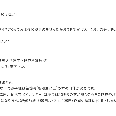
Gao シェフ)
う？さぐってみよう！
くだものを使ったかおりあて実けん、においの分せきが
18：00
(埼玉大学理工学研究科准教授）
はご注意下さい。
能です。
生以下のお子様は保護者(高校生以上)
の方の同伴が必要です。
｣講座、｢食べ物とアレルギー｣
講座では保護者の方が紙ひこうきの作成やパ
なります。（紙飛行機：300円、
パフェ：400円）作成や調理に参加されな