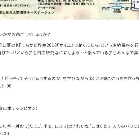
いかがお過ごしでしょうか？
月に夏のKFまちかど教室2018｢
サイエンスinくにたち｣という連続講座を行
遊びたい！
という子も自由研究なににしよう…
と悩んでいる子もみんなで集
｣｢どうやってそうじゅうするのか｣
を学びながらよくとぶ紙ひこうきを作っち
15：00
機日本チャンピオン）
レルギー対おう(たまご、小麦、
にゅう)のきれいな｢こはくとう｣入りのパフェ
6：00