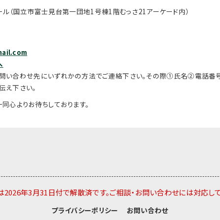
ール（
国立市富士見台第一団地1号棟1階むっさ21アーケード内）
ail.com
へ
問い合わせ先にいずれかの方法でご連絡下さ
い。その際①氏名②電話番
伝え下さい。
同心よりお待ちしております。
2026年3月31日付で解散済です。ご相談・お問い合わせには対応し
プライバシーポリシー
お問い合わせ