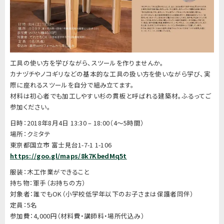
工具の使い方を学びながら、スツールを作りませんか。
カナヅチやノコギリなどの基本的な工具の扱い方を使いながら学び、実
際に座れるスツールを自分で組み立てます。
材料は初心者でも加工しやすい杉の貫板と呼ばれる建築材。ふるってご
参加ください。
日時：2018年8月4日 13:30 – 18:00（4〜5時間）
場所：クミタテ
東京都国立市 富士見台1-7-1 1-106
https://goo.gl/maps/8k7KbedMq5t
服装：木工作業ができること
持ち物：軍手（お持ちの方）
対象者：誰でもOK（小学校低学年以下のお子さまは保護者同伴）
定員：5名
参加費：4,000円（材料費・講師料・場所代込み）