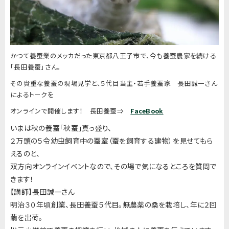
かつて養蚕業のメッカだった東京都八王子市で、今も養蚕農家を続ける
「
長田養蚕
」さん。
その貴重な養蚕の現場見学と、５代目当主・若手養蚕家 長田誠一さん
によるトークを
オンラインで開催します！ 長田養蚕⇒
FaceBook
いまは秋の養蚕「秋蚕」
真っ盛り、
２万頭の５令幼虫飼育中の蚕室（蚕を飼育する建物）を見せてもら
えるのと、
双方向オンラインイベントなので、
その場で気になるところを質問で
きます！
【講師】長田誠一さん
明治３０年頃創業、長田養蚕５代目。無農薬の桑を栽培し、年に２回
繭を出荷。