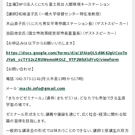
【主催】NPO法人くにたち富士見台人間環境キーステーション
【講師】柘植道子氏（一橋大学保健センター特任准教授）
木山直子氏（くにたち男女平等参画ステーション長）（ゲストスピーカー）
吉田徳史氏（国立市政策経営部市長室室長）（ゲストスピーカー）
【お申込みは以下からお願いいたします】
https://docs.google.com/forms/d/e/1FAIpQLSd6K62gUCxoTn
JYpS_ycTYS2cZRUWemnMOiZ_9TP2WbXldYyQ/viewform
【お問い合わせ】
電話：042-573-1141(月火木金13時から17時)
メール：
machi.info@gmail.com
「まちかどゼミナール」（通称：まちゼミ）は、どなたでも参加できる生涯
学習の場です。
ゼミナール形式をとり、講義や議論を通じて、広く社会・経済に関わる知
識の習得を目指します。
一般的な講演会の形式では味わうことのできない、講師と受講生の双方