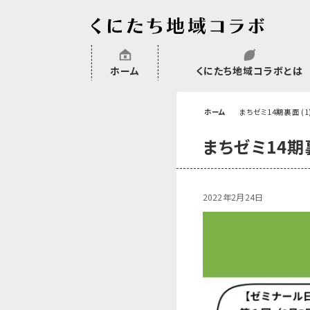
ホーム
くにたち地域コラボとは
沿革
委託・補助金・助成金実績
会員一覧
外部NPO等関連団体一覧
ホーム
まちゼミ14期裏面 (1
まちゼミ14期裏
2022年2月24日