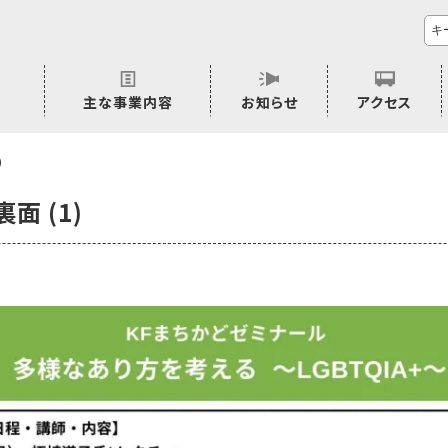
主な事業内容
お知らせ
アクセス
市民活動のご相談
プラムジャム
ごぜん塾
プラムジャム通信
研修事業
学習支援事業
その他
)
面 (1)