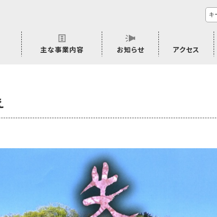
主な事業内容
お知らせ
アクセス
市民活動のご相談
プラムジャム
ごぜん塾
プラムジャム通信
研修事業
学習支援事業
その他
え