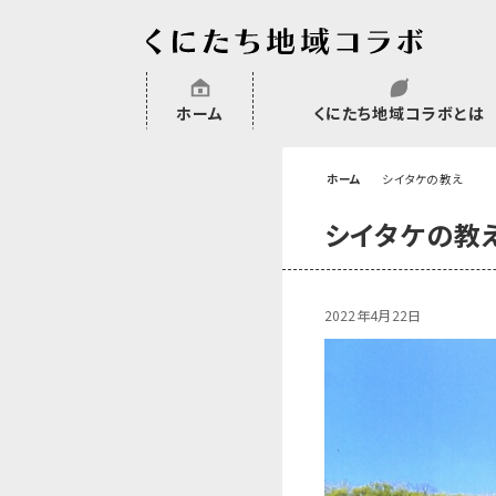
ホーム
くにたち地域コラボとは
沿革
委託・補助金・助成金実績
会員一覧
外部NPO等関連団体一覧
ホーム
シイタケの教え
シイタケの教
2022年4月22日